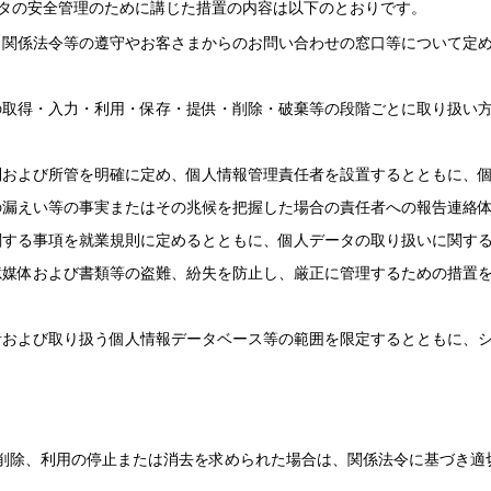
ータの安全管理のために講じた措置の内容は以下のとおりです。
、関係法令等の遵守やお客さまからのお問い合わせの窓口等について定
の取得・入力・利用・保存・提供・削除・破棄等の段階ごとに取り扱い
制および所管を明確に定め、個人情報管理責任者を設置するとともに、
の漏えい等の事実またはその兆候を把握した場合の責任者への報告連絡
関する事項を就業規則に定めるとともに、個人データの取り扱いに関す
憶媒体および書類等の盗難、紛失を防止し、厳正に管理するための措置
者および取り扱う個人情報データベース等の範囲を限定するとともに、
削除、利用の停止または消去を求められた場合は、関係法令に基づき適